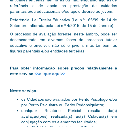
entidades terceiras, familiares ou não, enquanto figuras de
referência e de apoio na prestação de cuidados
parentais
e/ou educacionais e/ou apoio diverso ao jovem.
Referência: Lei Tutelar Educativa (Lei n.º 166/99, de 14 de
Setembro, alterada pela Lei n.º 4/2015, de 15 de Janeiro)
O processo de avaliação forense, neste âmbito, pode ser
desencadeado em diversas fases do processo tutelar
educativo e envolver, não só o jovem, mas também as
figuras parentais e/ou entidades terceiras.
Para obter informa
ção
sobre pre
ç
os relativamente a
este servi
ç
o
<<
clique aqui>
>
Neste serviço:
os Cidadãos são avaliados por Perito Psicólogo
e/ou
por Perito Psiquiatra ou Perito Pedopsiquiatra
;
qualquer Relatório Pericial resulta da(s)
avaliação(ões) realizada(s) ao(s) Cidadão(s) em
conjugação com os elementos facultados;