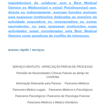
impedidos(as) de colaborar com a Best Medical
Opinion os Médicos(as) e os(as) Psicólogos(as) que,
directa ou indirectamente, exerçam funções periciais
para quaisquer instituições dedicadas ao exercício da
actividade seguradora ou resseguradora ou outras
equivalentes, ou para quaisquer instituições cujas
actividades sejam consideradas pela Best Medical
Opinion como geradoras de conflito de interesses.
acesso rápido / serviços:
SERVIÇO GRATUITO - APRECIAÇÃO PRÉVIA DE PROCESSO
Previsão de Necessidades Clínicas Futuras ao abrigo do
CNVRAM
Informação Relevante para Parecer
Pareceres Médicos
Pareceres Médico-Legais
Pareceres Médicos e Psicológicos
Pareceres Psicológicos / Pareceres de Psicologia Forense
Pareceres Médicos e Médico-Dentários