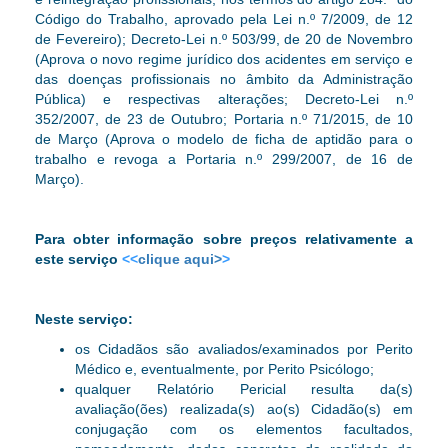
Código do Trabalho, aprovado pela Lei n.º 7/2009, de 12
de Fevereiro); Decreto-Lei n.º 503/99, de 20 de Novembro
(Aprova o novo regime jurídico dos acidentes em serviço e
das doenças profissionais no âmbito da Administração
Pública) e respectivas alterações; Decreto-Lei n.º
352/2007, de 23 de Outubro; Portaria n.º 71/2015, de 10
de Março (Aprova o modelo de ficha de aptidão para o
trabalho e revoga a Portaria n.º 299/2007, de 16 de
Março).
Para obter informa
ção
sobre pre
ç
os relativamente a
este servi
ç
o
<<
clique aqui>
>
Neste serviço:
os Cidadãos são avaliados/examinados por Perito
Médico e, eventualmente, por Perito Psicólogo;
qualquer Relatório Pericial resulta da(s)
avaliação(ões) realizada(s) ao(s) Cidadão(s) em
conjugação com os elementos facultados,