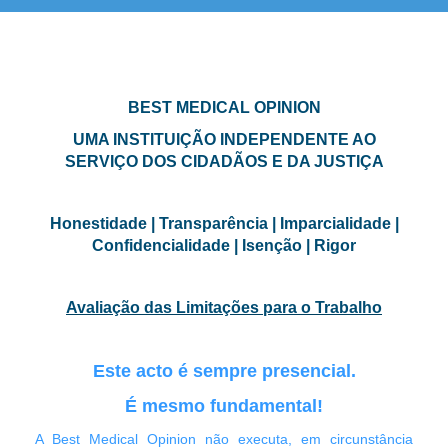
Perícias para Avaliação das Limitações para o Trabalho | Relatório Pericial para Avaliação das Limitações para
o Trabalho | Eventuais Alterações do Horário de Trabalho | Eventual Alteração de Funções | Eventual Alteração
do Posto de Trabalho | Eventual Atribuição de IPATH - Incapacidade Permanente para o Trabalho Habitual |
Factores de Risco no Trabalho | Factores de Risco Psicossociais no Trabalho | Peritagem Médica - Medicina
do Trabalho |
Exigências do Posto de Trabalho
BEST MEDICAL OPINION
UMA INSTITUIÇÃO INDEPENDENTE AO
SERVIÇO DOS CIDADÃOS E DA JUSTIÇA
Honestidade | Transparência | Imparcialidade |
Confidencialidade | Isenção | Rigor
Avaliação das Limitações para o Trabalho
Este acto é sempre presencial.
É mesmo fundamental!
A Best Medical Opinion não executa, em circunstância