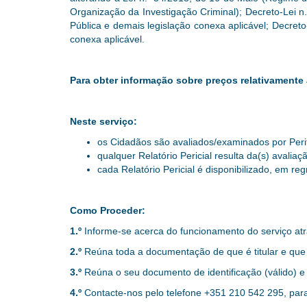
Organização da Investigação Criminal); Decreto-Lei n
Pública e demais legislação conexa aplicável; Decret
conexa aplicável.
Para obter informa
ção
sobre pre
ç
os relativamente 
Neste serviço:
os Cidadãos são avaliados/examinados por Perit
qualquer Relatório Pericial resulta da(s) avali
cada Relatório Pericial é disponibilizado, em reg
Como Proceder:
1.º
Informe-se acerca do funcionamento do serviço atr
2.º
Reúna toda a documentação de que é titular e que 
3.º
Reúna o seu documento de identificação (válido) e c
4.º
Contacte-nos
pelo telefone +351 210 542 295,
para