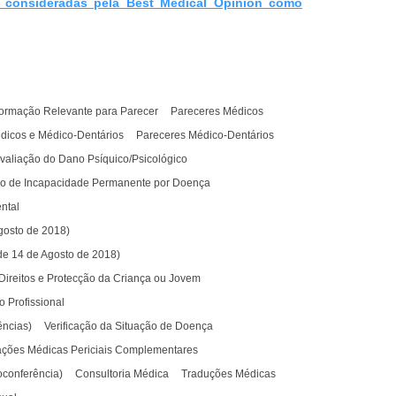
am consideradas pela Best Medical Opinion como
formação Relevante para Parecer
Pareceres Médicos
dicos e Médico-Dentários
Pareceres Médico-Dentários
Avaliação do Dano Psíquico/Psicológico
ção de Incapacidade Permanente por Doença
ntal
gosto de 2018)
 de 14 de Agosto de 2018)
Direitos e Protecção da Criança ou Jovem
o Profissional
ências)
Verificação da Situação de Doença
ações Médicas Periciais Complementares
oconferência)
Consultoria Médica
Traduções Médicas