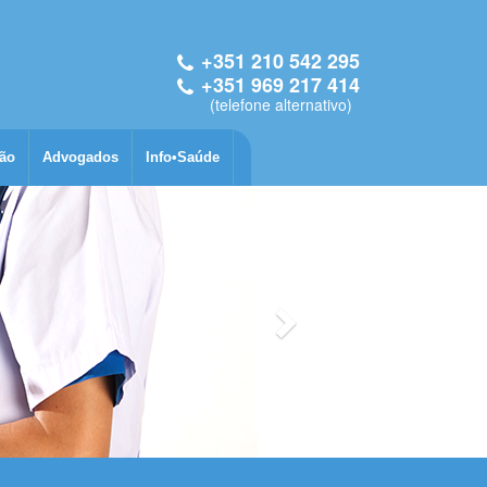
+3
51 2
10
54
2 295
+3
51 9
69
21
7 414
(telefone alternativo)
ão
Advogados
Info•Saúde
Seguinte