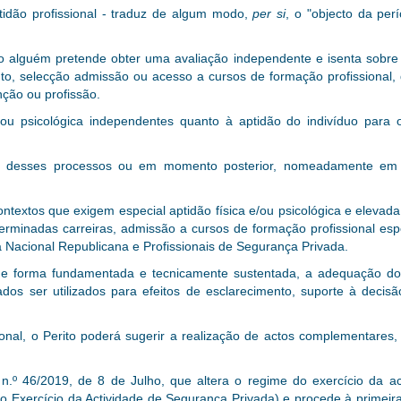
ptidão profissional - traduz de algum modo,
per si
, o "objecto da perí
 alguém pretende obter uma avaliação independente e isenta sobre a
to, selecção admissão ou acesso a cursos de formação profissiona
nção ou profissão.
/ou psicológica independentes quanto à aptidão do indivíduo para o
ial desses processos ou em momento posterior, nomeadamente em 
ntextos que exigem especial aptidão física e/ou psicológica e elevad
minadas carreiras, admissão a cursos de formação profissional espec
 Nacional Republicana e Profissionais de Segurança Privada.
r, de forma fundamentada e tecnicamente sustentada, a adequação do
ados ser utilizados para efeitos de esclarecimento, suporte à deci
ional,
o Perito poderá sugerir a realização de actos complementares
i n.º 46/2019, de 8 de Julho, que altera o regime do exercício da 
o Exercício da Actividade de Segurança Privada) e procede à primeira