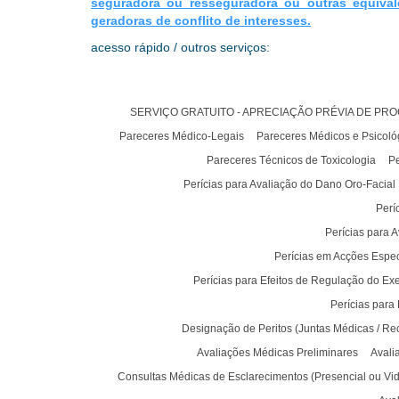
seguradora ou resseguradora ou outras equival
geradoras de conflito de interesses.
acesso rápido / outros serviços:
SERVIÇO GRATUITO - APRECIAÇÃO PRÉVIA DE PR
Pareceres Médico-Legais
Pareceres Médicos e Psicoló
Pareceres Técnicos de Toxicologia
Pe
Perícias para Avaliação do Dano Oro-Facial
Perí
Perícias para 
Perícias em Acções Especi
Perícias para Efeitos de Regulação do Ex
Perícias para
Designação de Peritos (Juntas Médicas / Recur
Avaliações Médicas Preliminares
Avali
Consultas Médicas de Esclarecimentos (Presencial ou Vi