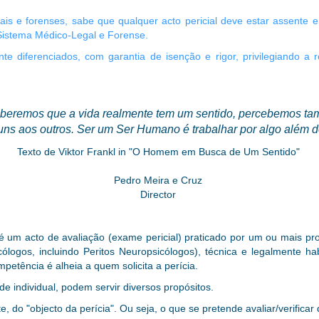
is e forenses, sabe que qualquer acto pericial deve estar assente e
o Sistema Médico-Legal e Forense.
ente diferenciados, com garantia de isenção e rigor, privilegiando 
beremos que a vida realmente tem um sentido, percebemos t
uns aos outros. Ser um Ser Humano é trabalhar por algo além 
Texto de Viktor Frankl in "O Homem em Busca de Um Sentido"
Pedro Meira e Cruz
Director
, é um acto de avaliação (exame pericial) praticado por um ou mais pr
icólogos, incluindo Peritos Neuropsicólogos),
técnica e legalmente
hab
mpetência é alheia a quem solicita a perícia.
de individual, podem servir diversos propósitos.
 do "objecto da perícia". Ou seja, o que se pretende avaliar/verificar d