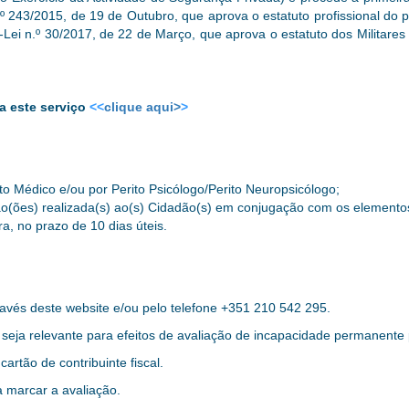
.º 243/2015, de 19 de Outubro, que aprova o estatuto profissional do 
o-Lei n.º 30/2017, de 22 de Março, que aprova o estatuto dos Militar
a este servi
ç
o
<<
clique aqui>
>
o Médico e/ou por Perito Psicólogo/Perito Neuropsicólogo;
ação(ões) realizada(s) ao(s) Cidadão(s) em conjugação com os elemento
ra, no prazo de 10 dias úteis.
avés deste website e/ou pelo telefone +351 210 542 295.
seja relevante para efeitos de avaliação de incapacidade permanente
artão de contribuinte fiscal.
 marcar a avaliação.