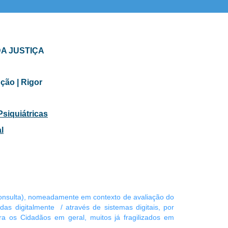
 e Selecção Profissional | Avaliação Médica e Psicológica no âmbito de Concursos Públicos | Avaliação
atria Forense
DA JUSTIÇA
ção | Rigor
Psiquiátricas
l
oconsulta), nomeadamente em contexto de avaliação do
das digitalmente / através de sistemas digitais, por
ara os Cidadãos em geral, muitos já fragilizados em