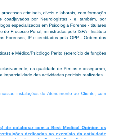
 processos criminais, cíveis e laborais, com formação
te coadjuvados por Neurologistas - e, também, por
ogos especializados em Psicologia Forense - titulares
de Processo Penal, ministrados pelo ISPA - Instituto
cias Forenses, IP e creditados pela OPP - Ordem dos
ticas) e Médico/Psicólogo Perito (exercício de funções
exclusivamente, na qualidade de Peritos e asseguram,
a imparcialidade das actividades periciais realizadas.
nossas instalações de Atendimento ao Cliente, com
as) de colaborar com a Best Medical Opinion os
nstituições dedicadas ao exercício da actividade