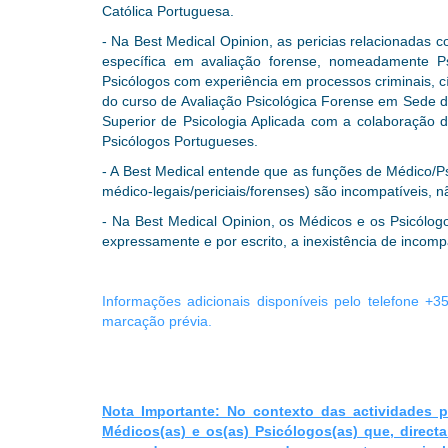
Católica Portuguesa.
- Na Best Medical Opinion, as pericias relacionadas 
específica em avaliação forense, nomeadamente Psi
Psicólogos com experiência em processos criminais, cí
do curso de Avaliação Psicológica Forense em Sede de
Superior de Psicologia Aplicada com a colaboração 
Psicólogos Portugueses.
- A Best Medical entende que as funções de Médico/Psi
médico-legais/periciais/forenses) são incompatíveis,
- Na Best Medical Opinion, os Médicos e os Psicólog
expressamente e por escrito, a inexistência de incompat
Informações adicionais disponíveis pelo telefone +3
marcação prévia.
Nota Importante:
No contexto das actividades pe
Médicos(as) e os(as) Psicólogos(as) que, directa