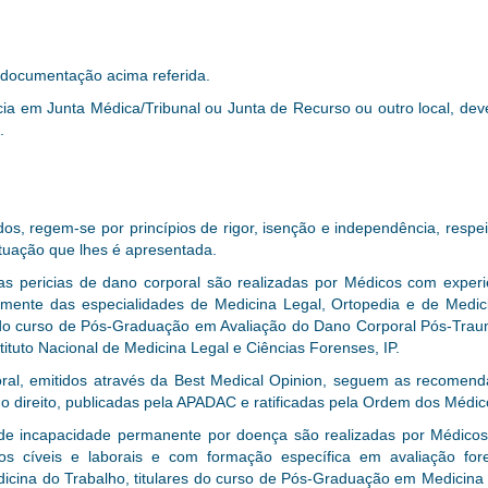
 documentação acima referida.
ia em Junta Médica/Tribunal ou Junta de Recurso ou outro local, dev
.
os, regem-se por princípios de rigor, isenção e independência, respeit
uação que lhes é apresentada.
s pericias de dano corporal são realizadas por Médicos com experiê
amente das especialidades de Medicina Legal, Ortopedia e de Med
s do curso de Pós-Graduação em Avaliação do Dano Corporal Pós-Tra
ituto Nacional de Medicina Legal e Ciências Forenses, IP.
ral, emitidos através da Best Medical Opinion, seguem as recomendaç
do direito, publicadas pela APADAC e ratificadas pela Ordem dos Médic
o de incapacidade permanente por doença são realizadas
por Médicos
sos cíveis e laborais e com formação específica em avaliação f
dicina do Trabalho, titulares do curso de Pós-Graduação em Medicina