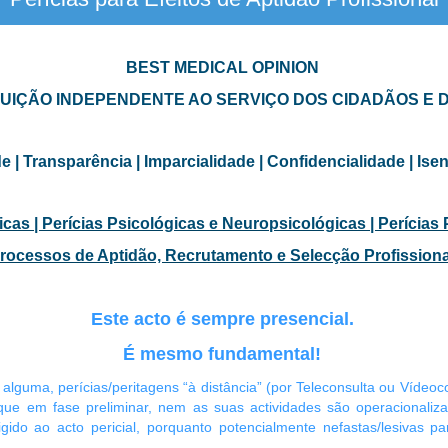
 | Avaliação de Aptidão Psicológica para a Profissão | Avaliação de Aptidão para o Exercício Profissional | Processos de Recrutamento
GNR | Avaliação Psicológica PSP | Avaliação Médica GNR | Avaliação Médica PSP
| Medicina Forense | Psicologia Forense | Psiqui
BEST MEDICAL OPINION
TUIÇÃO INDEPENDENTE AO SERVIÇO DOS CIDADÃOS E 
 | Transparência | Imparcialidade | Confidencialidade | Isen
cas | Perícias Psicológicas e Neuropsicológicas | Perícias 
rocessos de Aptidão, Recrutamento e Selecção Profissiona
Este acto é sempre presencial.
É mesmo fundamental!
 alguma, perícias/peritagens “à distância” (por Teleconsulta ou Víde
 que em fase preliminar, nem as suas actividades são operacionaliza
gido ao acto pericial, porquanto potencialmente nefastas/lesivas p