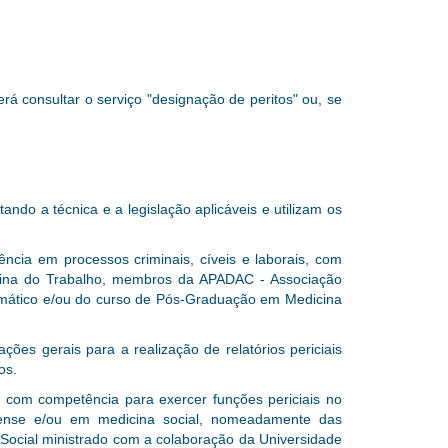
erá consultar o
serviço "designação de peritos" ou, se
ando a técnica e a legislação aplicáveis e utilizam os
ncia em processos criminais, cíveis e laborais, com
icina do Trabalho, membros da APADAC - Associação
umático e/ou do curso de Pós-Graduação em Medicina
ões gerais para a realização de relatórios periciais
os.
 com competência para exercer funções periciais no
orense e/ou em medicina social, nomeadamente das
 Social ministrado com a colaboração da Universidade