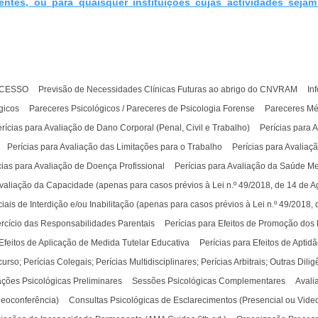
entes, ou para quaisquer instituições cujas actividades sej
OCESSO
Previsão de Necessidades Clínicas Futuras ao abrigo do CNVRAM
In
gicos
Pareceres Psicológicos / Pareceres de Psicologia Forense
Pareceres Mé
rícias para Avaliação de Dano Corporal (Penal, Civil e Trabalho)
Perícias para 
Perícias para Avaliação das Limitações para o Trabalho
Perícias para Avalia
cias para Avaliação de Doença Profissional
Perícias para Avaliação da Saúde Me
Avaliação da Capacidade (apenas para casos prévios à Lei n.º 49/2018, de 14 de A
ais de Interdição e/ou Inabilitação (apenas para casos prévios à Lei n.º 49/2018,
ercício das Responsabilidades Parentais
Perícias para Efeitos de Promoção dos 
 Efeitos de Aplicação de Medida Tutelar Educativa
Perícias para Efeitos de Aptidã
so; Perícias Colegais; Perícias Multidisciplinares; Perícias Arbitrais; Outras Dilig
ações Psicológicas Preliminares
Sessões Psicológicas Complementares
Avali
deoconferência)
Consultas Psicológicas de Esclarecimentos (Presencial ou Vide