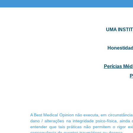
Perícias para Efeitos de Aptidão Profissional | Avaliação de Aptidão Física e Mental para a Profissão
Psicológica 
UMA INSTI
Honestidade
Perícias Médi
P
A Best Medical Opinion não executa, em circunstância
dano / alterações na integridade psico-física, ainda
entender que tais práticas não permitem o rigor exi
consequência de eventos traumáticos ou doença
.