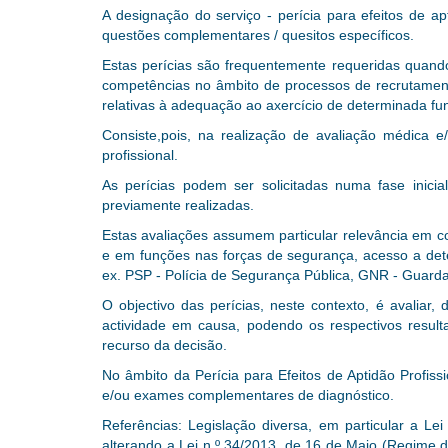
A designação do serviço - perícia para efeitos de a
questões complementares / quesitos específicos
.
Estas perícias são frequentemente requeridas quando
competências no âmbito de processos de recrutamen
relativas à adequação ao axercício de determinada fu
Consiste,pois, na realização de avaliação médica e
profissional.
As perícias podem ser solicitadas numa fase inic
previamente realizadas.
Estas avaliações assumem particular relevância em co
e em funções nas forças de segurança, acesso a deter
ex.
PSP - Polícia de Segurança Pública, GNR - Guarda
O objectivo das perícias, neste contexto, é avalia
actividade em causa, podendo os respectivos result
recurso da decisão
.
No âmbito da Perícia para Efeitos de Aptidão Profiss
e/ou exames complementares de diagnóstico.
Referências: Legislação diversa, em particular a Le
alterando a Lei n.º 34/2013, de 16 de Maio (Regime d