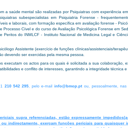
com a saúde mental são realizadas por Psiquiatras com experiência em
quiatras subespecialistas em Psiquiatria Forense - frequentemen
veis e laborais, com formação específica em avaliação forense - Psicól
 Processo Cível e do curso de Avaliação Psicológica Forense em Sede 
de Peritos do INMLCF - Instituto Nacional de Medicina Legal e Ciên
cólogo Assistente (exercício de funções clínicas/assistenciais/terapêu
 não devendo ser exercidas pela mesma pessoa.
os executam os actos para os quais é solicitada a sua colaboração, 
ibilidades e conflito de interesses, garantindo a integridade técnica e 
51
210 542 295
, pelo e-mail
info@bmop.pt
ou, pessoalmente, nas 
riciais supra referenciadas, estão expressamente impedidos(
 ou indirectamente, exerçam funções periciais para quaisquer i