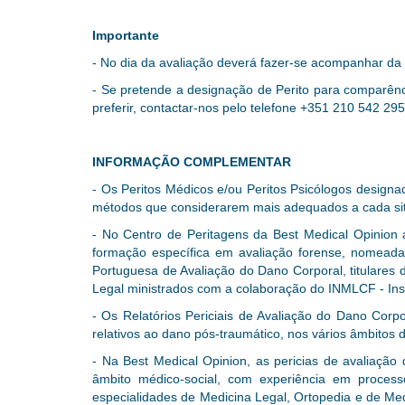
Importante
- No dia da avaliação deverá fazer-se acompanhar da
- Se pretende a designação de Perito para comparênc
preferir, contactar-nos pelo telefone
+351 210 542 295
INFORMAÇÃO COMPLEMENTAR
- Os Peritos Médicos e/ou Peritos Psicólogos designad
métodos que considerarem mais adequados a cada sit
- No Centro de Peritagens da Best Medical Opinion a
formação específica em avaliação forense, nomead
Portuguesa de Avaliação do Dano Corporal, titulare
Legal ministrados com a colaboração do INMLCF - Inst
- Os Relatórios Periciais de Avaliação do Dano Corpo
relativos ao dano pós-traumático, nos vários âmbitos 
- Na Best Medical Opinion, as pericias de avaliaçã
âmbito médico-social, com experiência em proces
especialidades de Medicina Legal, Ortopedia e de Me