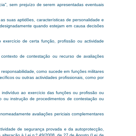
cia"
, sem prejuízo de serem apresentadas eventuais
s suas aptidões, características de personalidade e
l, designadamente quando estejam em causa decisões
 exercício de certa função, profissão ou actividade
contexto de contestação ou recurso de avaliações
a responsabilidade, como sucede em funções militares
íficos ou outras actividades profissionais, como por
 indivíduo ao exercício das funções ou profissão ou
são ou instrução de procedimentos de contestação ou
, nomeadamente avaliações periciais complementares
actividade de segurança provada e da autoprotecção,
 alteração à Lei n.º 49/2008, de 27 de Agosto (Lei de